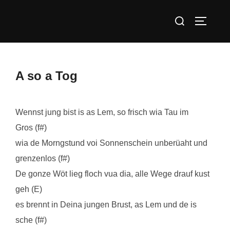
Zum
Suchen
Inhalt
SEITEN
nach:
springen
A so a Tog
Wennst jung bist is as Lem, so frisch wia Tau im
Gros (f#)
wia de Morngstund voi Sonnenschein unberüaht und
grenzenlos (f#)
De gonze Wöt lieg floch vua dia, alle Wege drauf kust
geh (E)
es brennt in Deina jungen Brust, as Lem und de is
sche (f#)