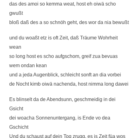
das des amoi so kemma weat, host eh oiwä scho
gwußt
bloß daß des a so schnöh geht, des wor da nia bewußt
und du woaßt etz is oft Zeit, daß Träume Wohrheit
wean
so long host es scho aufgschom, greif zua bevuas
wem ondan kean
und a jeda Augenblick, schleicht sonft an dia vorbei
de Nocht kimb oiwä nachenda, host nimma long dawei
Es blinselt da de Abendsunn, geschmeidig in dei
Gsicht
dei woacha Sonnenuntergang, is Ende vo dea
Gschicht
Und du schaust auf dein Tog zrugg, es is Zeit füa wos