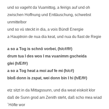
und so vageht da Vuamittog, a feirigs auf und oh
zwischen Hoffnung und Enttäuschung, schwebst
unmittelbor
und so vü steckt in dia, a vois Bündl Energie
a Hauptroin de nua dia keat, und nua du fiast de Regie
a so a Tog is schnö vorbei, (h/c#/f#)
drum tua I des wos I ma vuanimm gscheida
glei (h/E/f#)
a so a Tog heat a moi auf fe mi (h/c#)
bloß donn is zspat, wei donn bin I hi (h/E/f#)
etz sitzt in da Mittagssunn, und dia weat eiskoit klor
daß de Sunn grod am Zenith steht, daß scho mea wiad
´Höfte wor