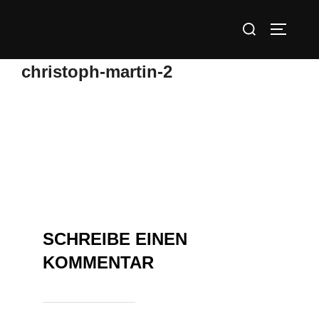
Zum
Suchen
Inhalt
SEITEN
nach:
springen
christoph-martin-2
SCHREIBE EINEN
KOMMENTAR